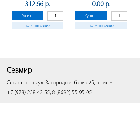
2950/2955/3310/3710/SL-
WC3615/3655,
312.66 р.
0.00 р.
M3320/SCX-
VersalinkB400/405
4833/4727/5737, 59t
Купить
Купить
получить скидку
получить скидку
Севмир
Севастополь
ул. Загородная балка 2Б, офис 3
+7 (978) 228-43-55, 8 (8692) 55-95-05