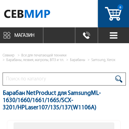
0
артикул
МАГАЗИН
Севмир
Все для печатающей техники
Барабаны, лезвия, магролы, ВПЗ и т.п.
Барабаны
Samsung, Xerox
Барабан NetProduct для SamsungML-
1630/1660/1661/1665/SCX-
3201/HPLaser107/135/137(W1106A)