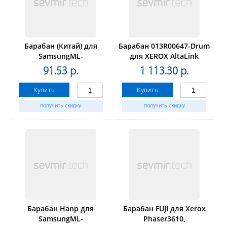
Барабан (Китай) для
Барабан 013R00647-Drum
SamsungML-
для XEROX AltaLink
1910/1915/SCX4600/4610/ML-
C8030/C8035,Phaser
91.53 р.
1 113.30 р.
2525/2580/Xerox Phaser
7500DX/7800dx (CET),
3140
CET101130
Купить
Купить
получить скидку
получить скидку
Барабан Hanp для
Барабан FUJI для Xerox
SamsungML-
Phaser3610,