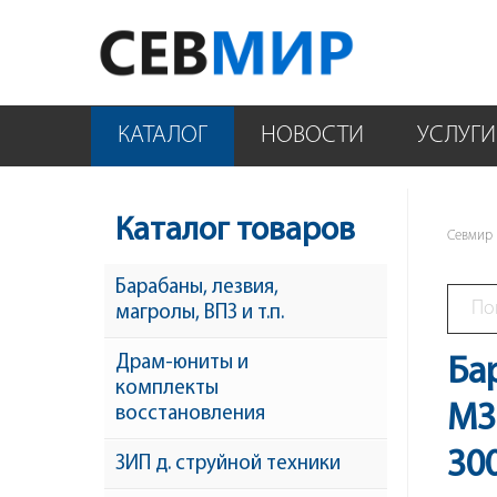
КАТАЛОГ
НОВОСТИ
УСЛУГИ
Каталог товаров
Севмир
Барабаны, лезвия,
магролы, ВПЗ и т.п.
Драм-юниты и
Ба
комплекты
M3
восстановления
30
ЗИП д. струйной техники