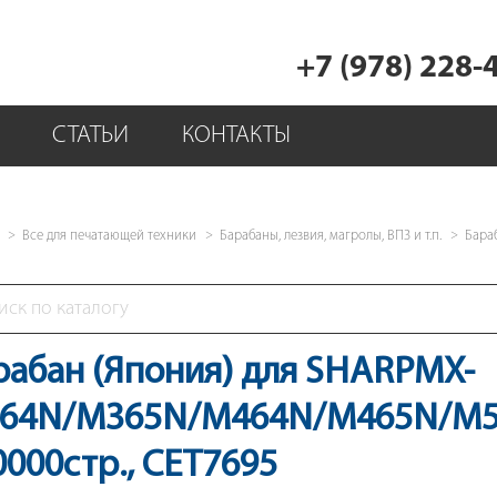
+7 (978) 228-
СТАТЬИ
КОНТАКТЫ
Все для печатающей техники
Барабаны, лезвия, магролы, ВПЗ и т.п.
Бара
рабан (Япония) для SHARPMX-
64N/M365N/M464N/M465N/M56
0000стр., CET7695