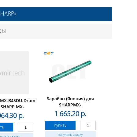
«SHARP»
ры
Барабан (Япония) для
 MX-B45DU-Drum
SHARPMX-
 SHARP MX-
M283N/M363U/M453U/M503U
/B455W(CET),
1 665.20 р.
064.30 р.
(CET), 30000 стр., CET6690
стр., CET101089
Купить
ть
получить скидку
лучить скидку