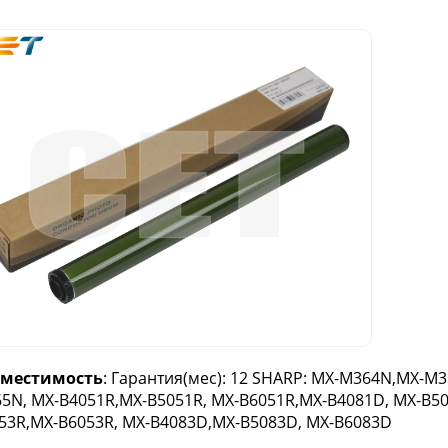
вместимость
: Гарантия(мес): 12 SHARP: MX-M364N,MX-
5N, MX-B4051R,MX-B5051R, MX-B6051R,MX-B4081D, MX-B50
53R,MX-B6053R, MX-B4083D,MX-B5083D, MX-B6083D