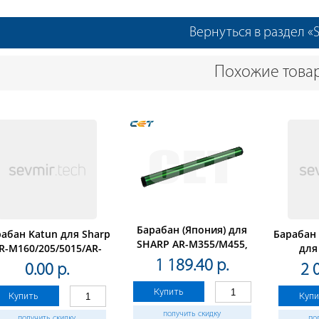
Вернуться в раздел 
Похожие това
Барабан (Япония) для
абан Katun для Sharp
Барабан
SHARP AR-M355/M455,
R-M160/205/5015/AR-
для
MX-M350/M450(CET),
5320/5316(AR-202DM)
B355W
1 189.40 р.
0.00 р.
2 
180000 стр., CET6588N
100000 
Купить
Купить
Купи
получить скидку
получить скидку
по