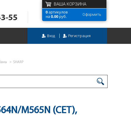
ВАША КОРЗИНА
0
артикулов
Оформить
43-55
на
0.00
руб.
Вход
Регистрация
баны
SHARP
4N/M565N (CET),