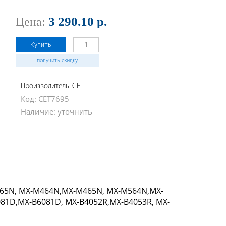
3 290.10 р.
Цена:
Купить
получить скидку
Производитель: CET
Код: CET7695
Наличие: уточнить
M365N, MX-M464N,MX-M465N, MX-M564N,MX-
81D,MX-B6081D, MX-B4052R,MX-B4053R, MX-