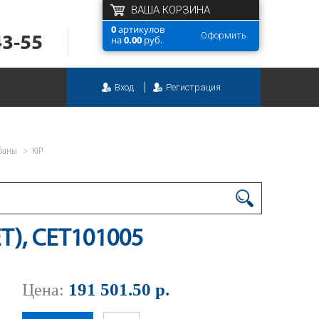
ВАША КОРЗИНА
0
артикулов
Оформить
43-55
на
0.00
руб.
Вход
Регистрация
баны
KIP
ET), CET101005
191 501.50 р.
Цена: