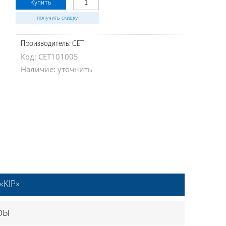
Купить
получить скидку
Производитель: CET
Код: CET101005
Наличие: уточнить
«KIP»
ры