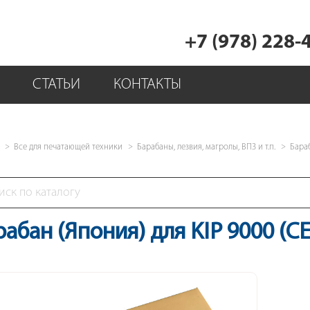
+7 (978) 228-
СТАТЬИ
КОНТАКТЫ
Все для печатающей техники
Барабаны, лезвия, магролы, ВПЗ и т.п.
Бара
рабан (Япония) для KIP 9000 (C