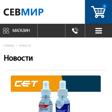
0
артикул
МАГАЗИН
Севмир
Новости
Новости