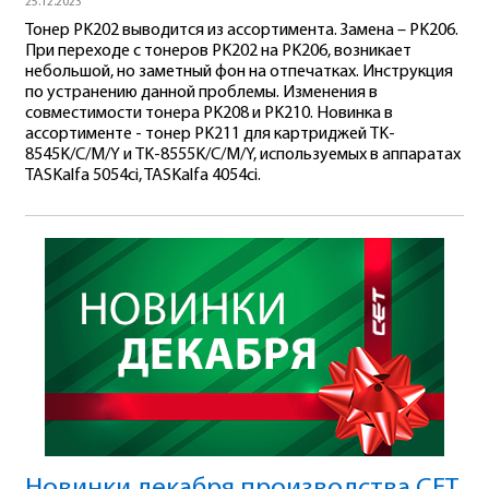
25.12.2023
Тонер PK202 выводится из ассортимента. Замена – PK206.
При переходе с тонеров PK202 на PK206, возникает
небольшой, но заметный фон на отпечатках. Инструкция
по устранению данной проблемы. Изменения в
совместимости тонера PK208 и PK210. Новинка в
ассортименте - тонер PK211 для картриджей TK-
8545K/C/M/Y и TK-8555K/C/M/Y, используемых в аппаратах
TASKalfa 5054ci, TASKalfa 4054ci.
Новинки декабря производства СЕТ