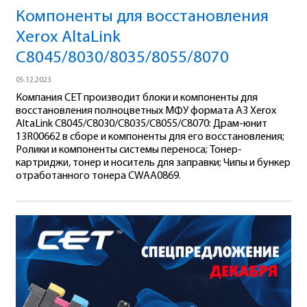
Компоненты для восстановления
Xerox AltaLink
C8045/8030/8035/8055/8070
05.12.2023
Компания CET производит блоки и компоненты для
восстановления полноцветных МФУ формата А3 Xerox
AltaLink C8045/C8030/C8035/C8055/C8070: Драм-юнит
13R00662 в сборе и компоненты для его восстановления;
Ролики и компоненты системы переноса; Тонер-
картриджи, тонер и носитель для заправки; Чипы и бункер
отработанного тонера CWAA0869.