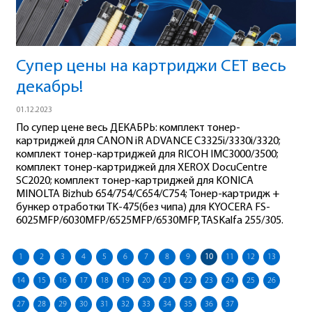
Супер цены на картриджи СЕТ весь
декабрь!
01.12.2023
По супер цене весь ДЕКАБРЬ: комплект тонер-
картриджей для CANON iR ADVANCE C3325i/3330i/3320;
комплект тонер-картриджей для RICOH IMC3000/3500;
комплект тонер-картриджей для XEROX DocuCentre
SC2020; комплект тонер-картриджей для KONICA
MINOLTA Bizhub 654/754/C654/C754; Тонер-картридж +
бункер отработки TK-475(без чипа) для KYOCERA FS-
6025MFP/6030MFP/6525MFP/6530MFP, TASKalfa 255/305.
1
2
3
4
5
6
7
8
9
10
11
12
13
14
15
16
17
18
19
20
21
22
23
24
25
26
27
28
29
30
31
32
33
34
35
36
37