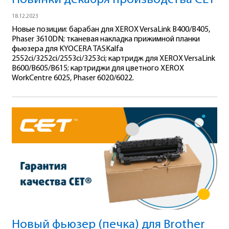
18.12.2023
Новые позиции: барабан для XEROX VersaLink B400/B405,
Phaser 3610DN; тканевая накладка прижимной планки
фьюзера для KYOCERA TASKalfa
2552ci/3252ci/2553ci/3253ci; картридж для XEROX VersaLink
B600/B605/B615; картриджи для цветного XEROX
WorkCentre 6025, Phaser 6020/6022.
Новый фьюзер (печка) для Brother