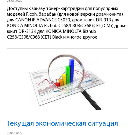
28.03.2022
Доступны к заказу тонер-картриджи для популярных
моделей Ricoh, барабан (для новой версии драм-юнита)
для CANON iR ADVANCE C5030, драм-юнит DR-313 для
KONICA MINOLTA Bizhub C258/C308/C368 (CET) CMY, драм-
юнит DR-313K для KONICA MINOLTA Bizhub
C258/C308/C368 (CET) Black и многое другое
Текущая экономическая ситуация
28.02.2022