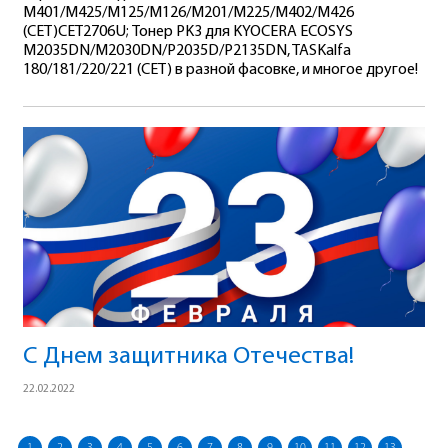
M401/M425/M125/M126/M201/M225/M402/M426
(CET)CET2706U; Тонер PK3 для KYOCERA ECOSYS
M2035DN/M2030DN/P2035D/P2135DN, TASKalfa
180/181/220/221 (CET) в разной фасовке, и многое другое!
С Днем защитника Отечества!
22.02.2022