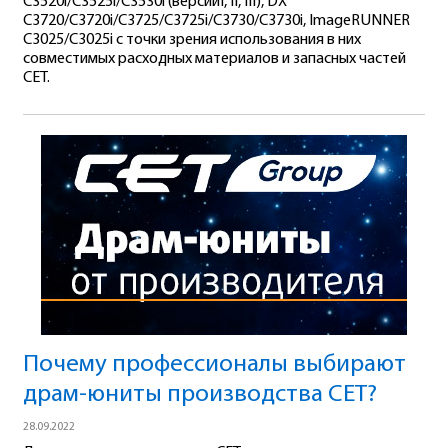
C3520i/C3525i/C3530i (версииI, II, III), DX
C3720/C3720i/C3725/C3725i/C3730/C3730i, ImageRUNNER
C3025/C3025i с точки зрения использования в них
совместимых расходных материалов и запасных частей
CET.
Почему профессионалы выбирают
драм-юниты производства СЕТ?
28.09.2022