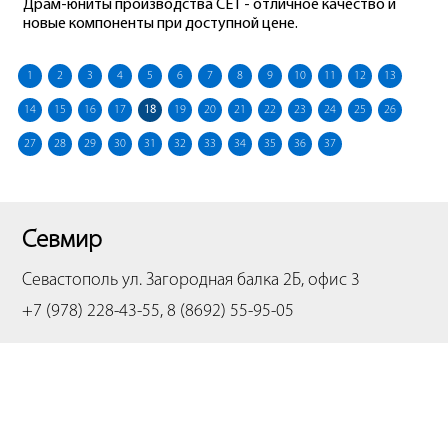
Драм-юниты производства СЕТ - отличное качество и
новые компоненты при доступной цене.
1
2
3
4
5
6
7
8
9
10
11
12
13
14
15
16
17
18
19
20
21
22
23
24
25
26
27
28
29
30
31
32
33
34
35
36
37
Севмир
Севастополь
ул. Загородная балка 2Б, офис 3
+7 (978) 228-43-55, 8 (8692) 55-95-05