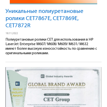
Уникальные полиуретановые
ролики CET7867E, CET7869E,
CET7872R
18.11.2022
Полиуретановые ролики CET для использования в HP
LaserJet Enterprise M607/ M608/ M609/ M631/ M632
имеют более высокую износостойкость по сравнению с
оригинальными роликами.