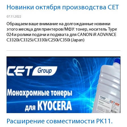
Новинки октября производства СЕТ
07.11.2022
Обращаем ваше внимание на долгожданные новинки
этого месяца для принтеров/МФУ: тонер, носитель Type
024 и ролики подачи и подхвата для CANON iR ADVANCE
C3320i/C3325i/C3330i/C250i/C350i (Japan)
Расширение совместимости PK11.