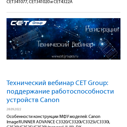
CET341077, CET341020 и CET4322A
Технический вебинар СЕТ Group:
поддержание работоспособности
устройств Canon
28.09.2022
Особенности конструкции МФУ моделей: Canon
ImageRUNNER ADVANCE C3320/C3320i/C3325i/C3330i,