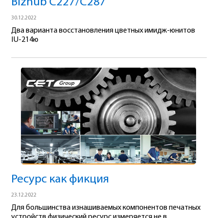
Bizhub C227/C287
30.12.2022
Два варианта восстановления цветных имидж-юнитов
IU-214ю
Ресурс как фикция
23.12.2022
Для большинства изнашиваемых компонентов печатных
устройств физический ресурс измеряется не в