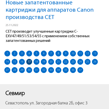
Новые запатентованные
картриджи для аппаратов Canon
производства СЕТ
25.11.2022
СЕТ производит улучшенные картриджи C-
EXV47/49/51/53/54/55 с применением собственных
запатентованных решений
1
2
3
4
5
6
7
8
9
10
11
12
13
14
15
16
17
18
19
20
21
22
23
24
25
26
27
28
29
30
31
32
33
34
35
36
37
Севмир
Севастополь
ул. Загородная балка 2Б, офис 3